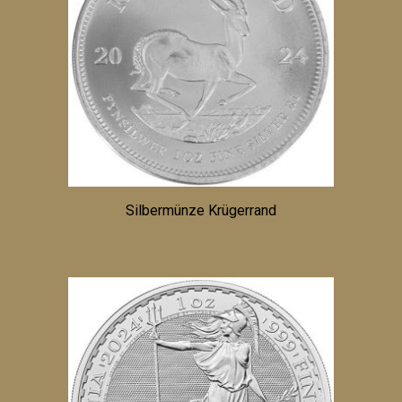
Silbermünze Krügerrand