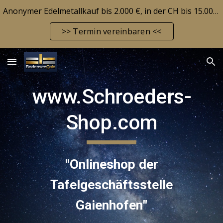
Anonymer Edelmetallkauf bis 2.000 €, in der CH bis 15.000 CHF! Edelmetallbarrendepot möglich! Aktuelle Marktlage siehe FAQ-Seite!
Skip to main content
Skip to navigation
>> Termin vereinbaren <<
www.Schroeders-
Shop.com
"Onlineshop der
Tafelgeschäftsstelle
Gaienhofen
"