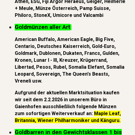
Athen, ESG, Fiji Argor Heraeus, Geiger, Heimerle
+ Meule, Münze Österreich, Pamp Suisse,
Philoro, StoneX, Umicore und Valcambi
Goldmünzen aller Art
American Buffalo,
American Eagle, Big Five,
Centario, Deutsches Kaiserreich,
Gold-Euro,
Goldmark, Dublonen, Dukaten,
Francs, Gulden,
Kronen, Lunar I -
III, Kreuzer,
Krügerrand,
Libertad, Pesos, Rubel, Somalia Elefant,
Somalia
Leopard, Sovereign, The Queen's Beasts,
Vreneli usw.
Aufgrund der aktuellen Marktsituation kaufen
wir seit dem 2.2.2026 in unserem Büro in
Gaienhofen ausschließlich folgende Münzen
zum sofortigen Weiterverkauf an:
Maple Leaf,
Britannia, Wiener Philharmoniker und Känguru.
Goldbarren
in den Gewichtsklassen 1 bis