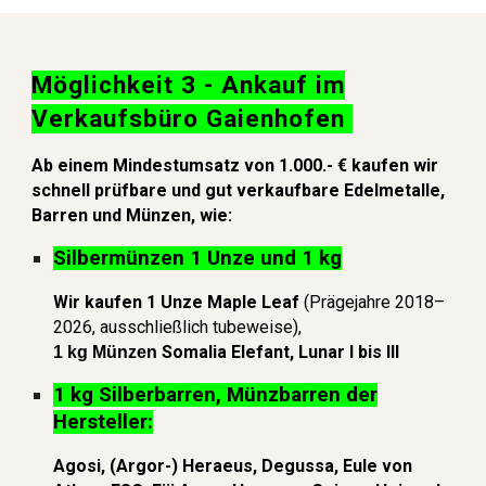
Möglichkeit 3 - Ankauf im
Verkaufsbüro Gaienhofen
A
b einem Mindestumsatz von 1.000.- € kaufen wir
schnell prüfbare und gut verkaufbare Edelmetalle,
Barren und Münzen, wie:
Silbermünzen 1 Unze und 1 kg
Wir kaufen 1 Unze
Maple Leaf
(Prägejahre 2018–
2026, ausschließlich tubeweise),
Somalia Elefant,
Lunar
I bis III
1 kg Münzen
1 kg Silberbarren, Münzbarren der
Hersteller:
Agosi, (Argor-) Heraeus, Degussa, Eule von