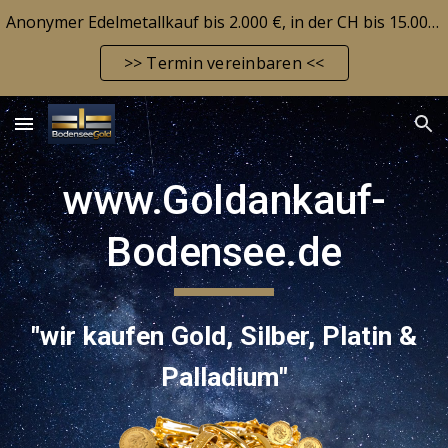
Anonymer Edelmetallkauf bis 2.000 €, in der CH bis 15.000 CHF! Edelmetallbarrendepot möglich! Aktuelle Marktlage siehe FAQ-Seite!
Skip to main content
Skip to navigation
>> Termin vereinbaren <<
www.Goldankauf-
Bodensee.de
"
wir kaufen Gold, Silber, Platin &
Palladium
"