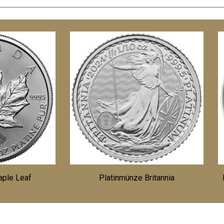
aple Leaf
Platinmünze Britannia