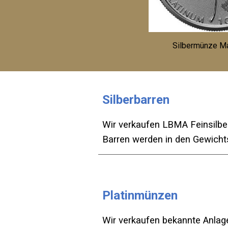
Silbermünze M
Silber
barren
Wir verkaufen LBMA Fein
silbe
Barren werden in den Gewicht
Platin
münzen
Wir verkaufen bekannte Anlag