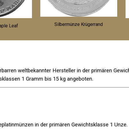
Silbermünze Krügerrand
aple Leaf
r
barren weltbekannter Hersteller in der primären Gewi
sklassen 1
Gramm bis 15 kg angeboten.
e
platin
münzen in der primären Gewichtsklasse 1 Unze