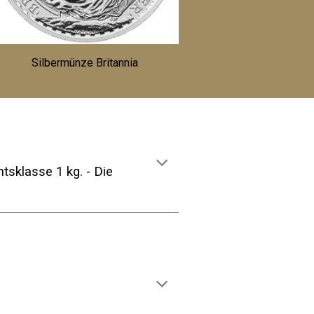
Silbermünze Britannia
chtsklasse 1
kg
. - Die
.