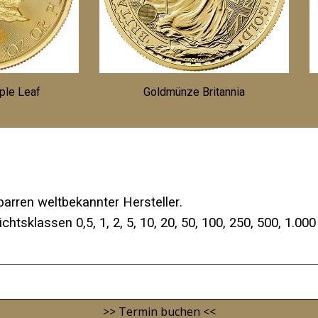
ple Leaf
Goldmünze Britannia
barren w
elt
bekannter
Hersteller
.
ichtsklassen 0,5,
1, 2, 5, 10, 20, 50, 100, 250, 500, 1.
>> Termin buchen <<