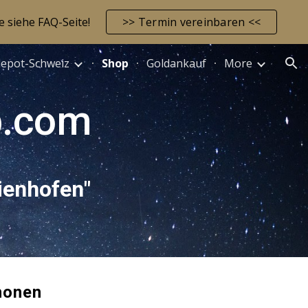
e siehe FAQ-Seite!
>> Termin vereinbaren <<
ion
depot-Schweiz
Shop
Goldankauf
More
p.com
aienhofen
"
honen