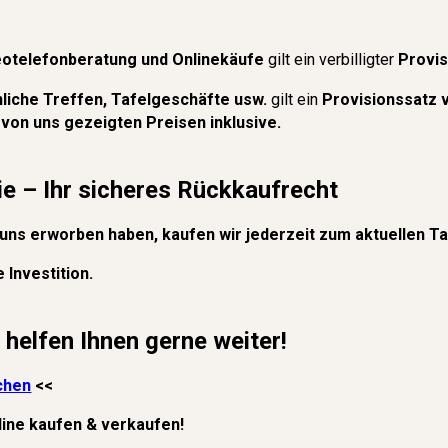
deotelefonberatung und
Onlinekäufe
gilt
ein verbilligter
Provis
nliche Treffen, Tafelgeschäfte usw.
gilt ein
Provisionssatz
 von uns gezeigten Preisen inklusive.
e – Ihr sicheres Rückkaufrecht
i uns erworben haben, kau
fen wir
jederzeit zum aktuellen T
 Investition.
helfen Ihnen gerne weiter!
chen
<<
line kaufen & verkaufen!