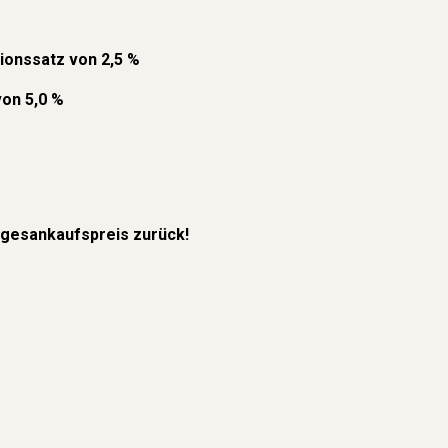
ionssatz von 2
,
5 %
 von
5,0
%
agesankaufspreis zurück!