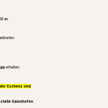
EU
an.
anbieten.
App
erhalten.
oder Eschenz sind
stelle Gaienhofen.