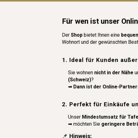
Für wen ist unser Onl
De
r
Shop
bietet Ihnen eine
bequem
Wohnort und der gewünschten Bes
1. Ideal für Kunden auße
Sie wohnen
nicht in der Nähe
u
(Schweiz)
?
➡
Dann ist der Online-Partner
2. Perfekt für Einkäufe u
Unser
Mindestumsatz für Tafel
➡ möchten Sie
geringere Betr
📌
Hinweis: