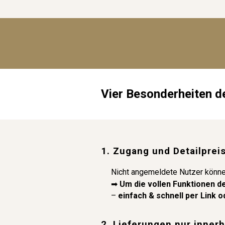
Vier Besonderheiten d
1. Zugang und Detailprei
Nicht angemeldete Nutzer könn
➡
Um die vollen Funktionen d
–
einfach & schnell per Link 
2. Lieferungen nur inner