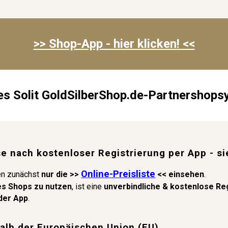
>> Shop-App - hi
er klicken
! <<
es Solit GoldSilberShop.de-Partnershop
se nach kostenloser Registrierung per App - s
Online-Preisliste
en zunächst
nur die >>
<< einsehen
.
es Shops zu nutzen
, ist eine
unverbindliche & kostenlose Re
oder App
.
halb der Europäischen Union (EU)