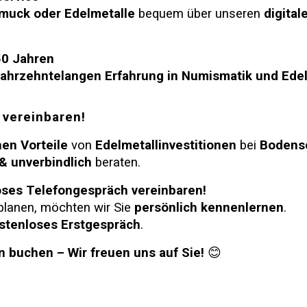
hmuck oder Edelmetalle
bequem über unseren
digital
50 Jahren
jahrzehntelangen Erfahrung in Numismatik und Ede
 vereinbaren!
hen Vorteile
von
Edelmetallinvestitionen
bei
Bodens
& unverbindlich
beraten.
ses Telefongespräch vereinbaren!
 planen, möchten wir Sie
persönlich kennenlernen
.
stenloses Erstgespräch
.
n buchen – Wir freuen uns auf Sie!
😊