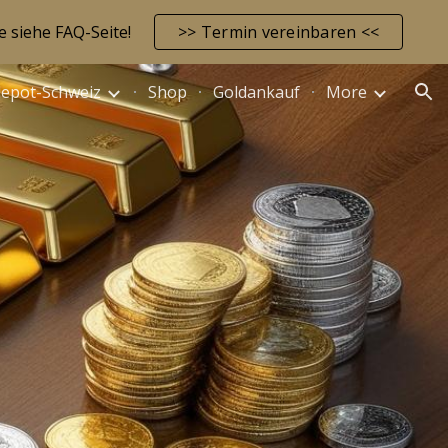
e siehe FAQ-Seite!
>> Termin vereinbaren <<
ion
depot-Schweiz
Shop
Goldankauf
More