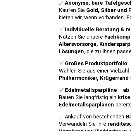
✅
Anonyme, bare Tafelgesc
Kaufen Sie
Gold, Silber und P
bieten wir, wenn vorhanden, 
✅
Individuelle Beratung &
Nutzen Sie unsere
Fachkomp
Altersvorsorge, Kindersparp
Lösungen
, die zu Ihnen pass
✅
Großes Produktportfolio
Wählen Sie aus einer Vielzahl 
Philharmoniker, Krügerrand
✅
Edelmetallsparpläne – ab 
Bauen Sie langfristig ein
kris
Edelmetallsparplänen
bereit
✅ Ankauf von bestehenden
B
Verwandeln Sie Ihre
rendites