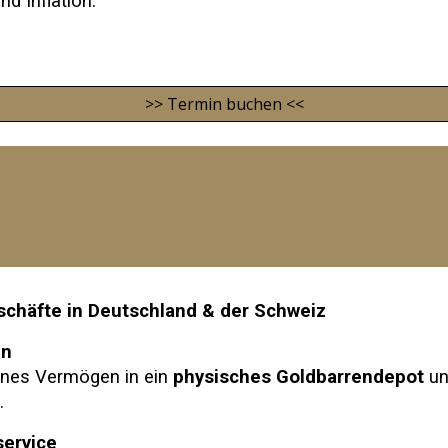
d Inflation.
>> Termin buchen <<
schäfte in Deutschland & der Schweiz
en
denes Vermögen in ein
physisches Goldbarrendepot
un
n
.
service