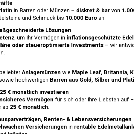
häfte
latin
in Barren oder Münzen –
diskret & bar
von
1.00
Edelsteine und Schmuck bis
10.000 Euro
an.
 maßgeschneiderte Lösungen
etenz
, um Ihr Vermögen in
inflationsgeschützte Ede
läne oder steueroptimierte Investments
– wir entwi
en.
beliebter
Anlagemünzen
wie
Maple Leaf,
Britannia
, 
sowie hochwertigen
Barren aus Gold, Silber und Plat
25 € monatlich investieren
ensicheres Vermögen
für sich oder Ihre Liebsten auf –
s ab
25 € monatlich
.
auspar
verträgen
, Renten- & Lebensversicherung
en
chwachen Versicherungen
in
rentable Edelmetallan