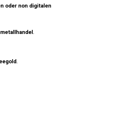
en oder n
on digitalen
lmetallhandel
.
eegold
.