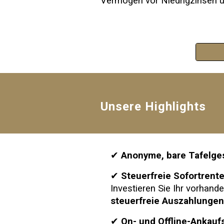
Vermögen vor Niedrigzinsen un
Unsere Highlights
✔
Anonyme, bare Tafelge
✔
Steuerfreie Sofortrent
Investieren Sie Ihr vorhan
steuerfreie Auszahlunge
✔
On- und Offline-Ankauf