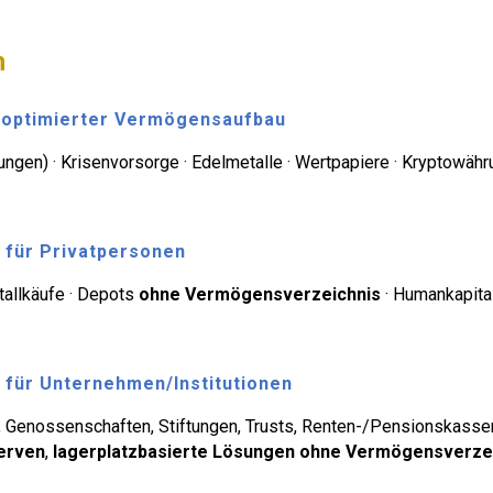
n
eroptimierter Vermögensaufbau
gen) · Krisenvorsorge · Edelmetalle · Wertpapiere · Kryptowähr
z für Privatpersonen
allkäufe · Depots
ohne Vermögensverzeichnis
· Humankapita
tz für Unternehmen/Institutionen
s, Genossenschaften, Stiftungen, Trusts, Renten-/Pensionskasse
serven
,
lagerplatzbasierte Lösungen ohne Vermögensverze