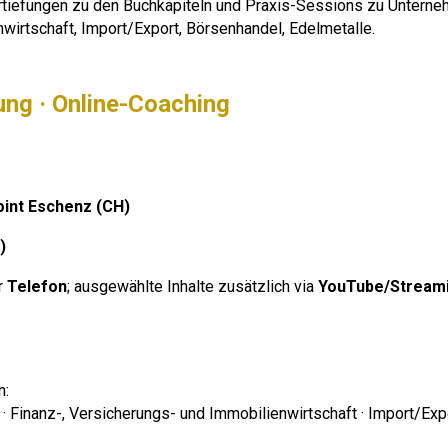
tiefungen zu den Buchkapiteln und Praxis-Sessions zu Unterne
irtschaft, Import/Export, Börsenhandel, Edelmetalle.
ung · Online-Coaching
int Eschenz (CH)
)
r
Telefon
; ausgewählte Inhalte zusätzlich via
YouTube/Stream
n:
 Finanz-, Versicherungs- und Immobilienwirtschaft · Import/Expo