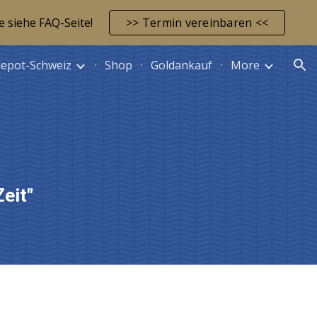
e siehe FAQ-Seite!
>> Termin vereinbaren <<
ion
depot-Schweiz
Shop
Goldankauf
More
Zeit
"