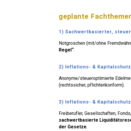
g
eplante Fachtheme
1) Sachwertbasierter, steu
Notgroschen (mit/ohne Fremdwährun
Regel“
.
2) Inflations- & Kapitalschut
Anonyme/steueroptimierte Edelmet
(rechtssicher, pflichtenkonform).
3) Inflations- & Kapitalschu
Freiberufler, Gesellschaften, Fond
sachwertbasierte Liquiditätsre
der Gesetze
.