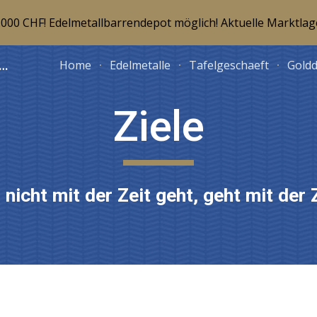
5.000 CHF! Edelmetallbarrendepot möglich! Aktuelle Marktlag
ip to main content
Skip to navigat
see-Gold.com - Gold kaufen
Home
Edelmetalle
Tafelgeschaeft
Gold
Ziele
 nicht mit der Zeit geht, geht mit der 