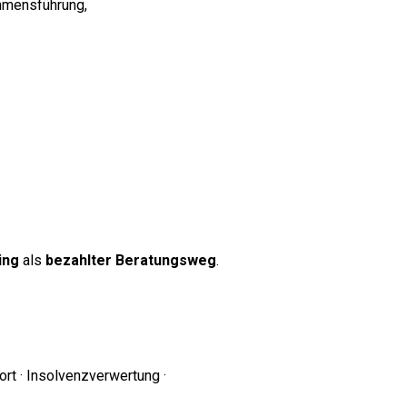
hmensführung,
ing
als
bezahlter Beratungsweg
.
rt · Insolvenzverwertung ·