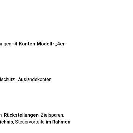
ungen ·
4-Konten-Modell
·
„4er-
lschutz · Auslandskonten
n:
Rückstellungen
, Zielsparen,
ichnis
, Steuervorteile
im Rahmen