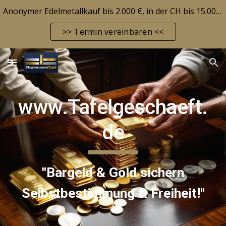
Anonymer Edelmetallkauf bis 2.000 €, in der CH bis 15.000 CHF! Edelmetallbarrendepot möglich! Aktuelle Marktlage siehe FAQ-Seite!
Skip to main content
Skip to navigation
>> Termin vereinbaren <<
www.Tafelgeschaeft.
de
"Bargeld & Gold sichern
Selbstbestimmung & Freiheit!"