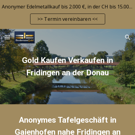
Anonymer Edelmetallkauf bis 2.000 €, in der CH bis 15.000 CHF! Edelmetallbarrendepot möglich! Aktuelle Marktlage siehe FAQ-Seite!
Skip to main content
Skip to navigation
>> Termin vereinbaren <<
Gold Kaufen Verkaufen
in
Fridingen an der Donau
Anonymes Tafelgeschäft in
Gaienhofen nahe
Fridingen an