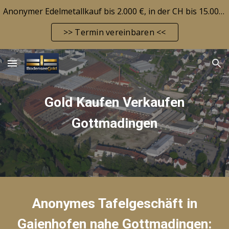
Anonymer Edelmetallkauf bis 2.000 €, in der CH bis 15.000 CHF! Edelmetallbarrendepot möglich! Aktuelle Marktlage siehe FAQ-Seite!
Skip to main content
Skip to navigation
>> Termin vereinbaren <<
Gold Kaufen Verkaufen
Gottmadingen
Anonymes Tafelgeschäft in
Gaienhofen nahe
Gottmadingen
: