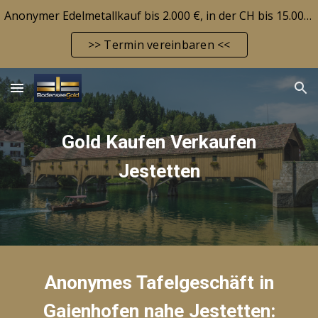
Anonymer Edelmetallkauf bis 2.000 €, in der CH bis 15.000 CHF! Edelmetallbarrendepot möglich! Aktuelle Marktlage siehe FAQ-Seite!
Skip to main content
Skip to navigation
>> Termin vereinbaren <<
Gold Kaufen Verkaufen
Jestette
n
Anonymes Tafelgeschäft in
Gaienhofen nahe
Jestetten
: