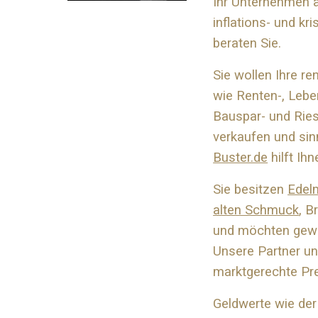
Ihr Unternehmen 
inflations- und kr
beraten Sie.
Sie wollen Ihre r
wie Renten-, Lebe
Bauspar- und Ries
verkaufen und sin
Buster.de
hilft Ihn
Sie besitzen
Edel
alten Schmuck
, B
und möchten gewi
Unsere Partner und
marktgerechte Pr
Geldwerte wie der 