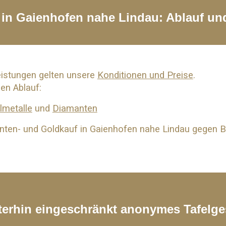
t in Gaienhofen nahe
Lindau
: Ablauf un
eistungen gelten unsere
Konditionen und Preise
.
den Ablauf:
lmetalle
und
Diamanten
nten- und
Goldkauf
in Gaienhofen nahe
Lindau
gegen Ba
iterhin eingeschränkt anonymes Tafelge