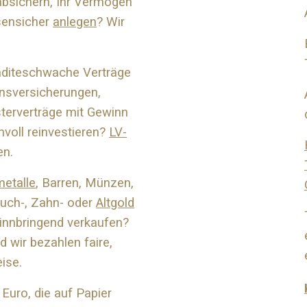
absichern, Ihr Vermögen
isensicher
anlegen
? Wir
enditeschwache Verträge
nsversicherungen,
terverträge mit Gewinn
nvoll reinvestieren?
LV-
en.
metalle
, Barren, Münzen,
ruch-, Zahn- oder
Altgold
nnbringend verkaufen?
 wir bezahlen faire,
eise.
Euro, die auf Papier