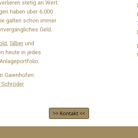
erlieren stetig an Wert.
gen haben über 6.000
Sie galten schon immer
unvergängliches Geld.
old
,
Silber
und
n heute in jedes
Anlageportfolio.
in Gaienhofen:
 Schröder
>> Kontakt <<