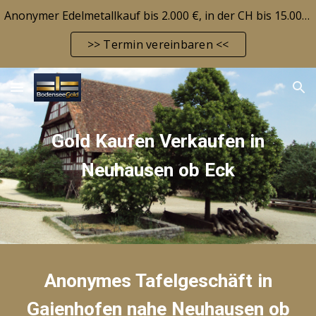
Anonymer Edelmetallkauf bis 2.000 €, in der CH bis 15.000 CHF! Edelmetallbarrendepot möglich! Aktuelle Marktlage siehe FAQ-Seite!
Skip to main content
Skip to navigation
>> Termin vereinbaren <<
Gold Kaufen Verkaufen
in
Neuhausen ob Eck
Anonymes Tafelgeschäft in
Gaienhofen nahe
Neuhausen ob