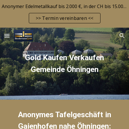
Anonymer Edelmetallkauf bis 2.000 €, in der CH bis 15.000 CHF! Edelmetallbarrendepot möglich! Aktuelle Marktlage siehe FAQ-Seite!
Skip to main content
Skip to navigation
>> Termin vereinbaren <<
Gold Kaufen Verkaufen
Gemeinde Öhningen
Anonymes Tafelgeschäft in
Gaienhofen nahe
Öhningen
: