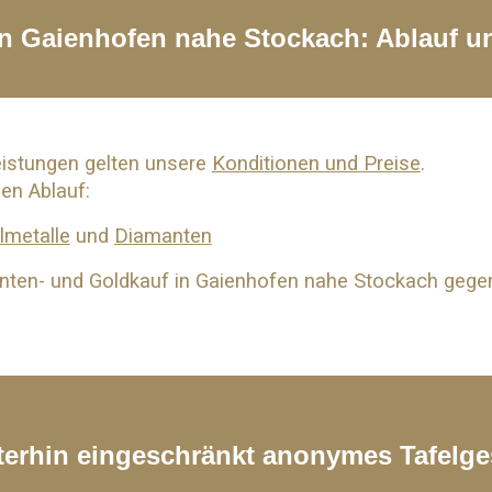
 in Gaienhofen nahe
Stockach
: Ablauf 
eistungen gelten unsere
Konditionen und Preise
.
den Ablauf:
lmetalle
und
Diamanten
nten- und
Goldkauf
in Gaienhofen nahe
Stockach
gegen
iterhin eingeschränkt anonymes Tafelge