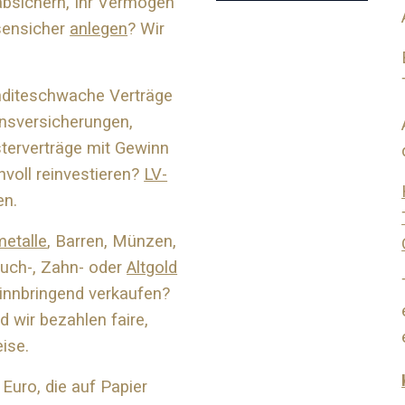
absichern, Ihr Vermögen
isensicher
anlegen
? Wir
enditeschwache Verträge
nsversicherungen,
terverträge mit Gewinn
nvoll reinvestieren?
LV-
en.
metalle
, Barren, Münzen,
ruch-, Zahn- oder
Altgold
nnbringend verkaufen?
 wir bezahlen faire,
eise.
Euro, die auf Papier