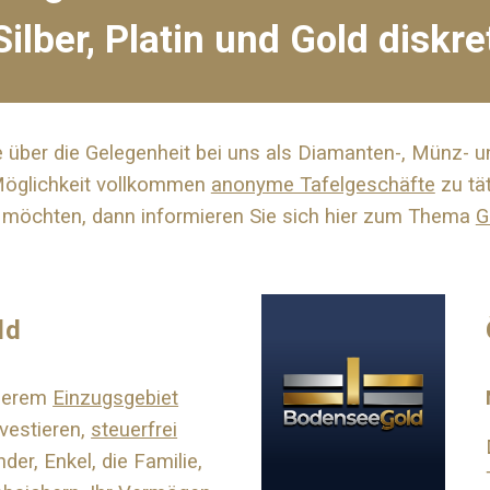
ilber, Platin und Gold diskr
 über die Gelegenheit bei uns als Diamanten-, Münz- 
Möglichkeit vollkommen
anonyme Tafelgeschäfte
zu tät
möchten, dann informieren Sie sich hier zum Thema
G
ld
nserem
Einzugsgebiet
vestieren,
steuerfrei
inder, Enkel, die Familie,