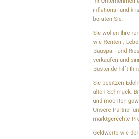
Ihr Unternehmen 
inflations- und kr
beraten Sie.
Sie wollen Ihre r
wie Renten-, Lebe
Bauspar- und Ries
verkaufen und sin
Buster.de
hilft Ihn
Sie besitzen
Edel
alten Schmuck
, B
und möchten gewi
Unsere Partner und
marktgerechte Pr
Geldwerte wie der 