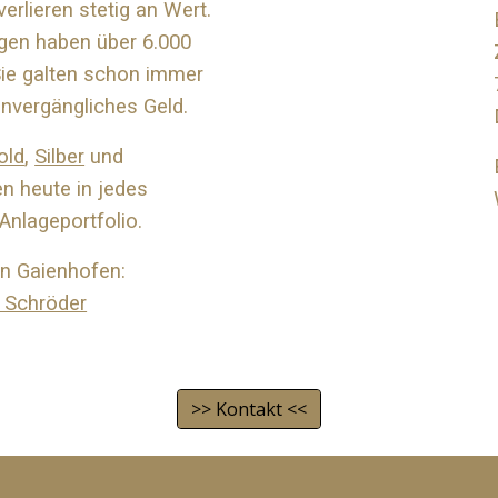
erlieren stetig an Wert.
gen haben über 6.000
Sie galten schon immer
unvergängliches Geld.
old
,
Silber
und
n heute in jedes
Anlageportfolio.
in Gaienhofen:
 Schröder
>> Kontakt <<