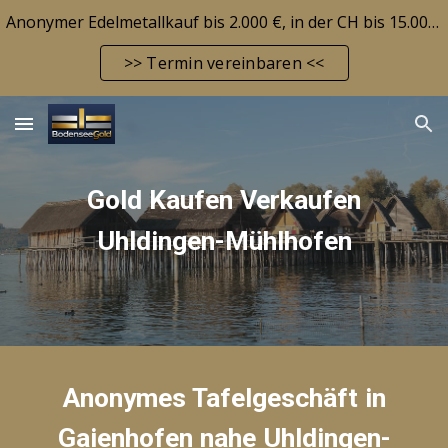
Anonymer Edelmetallkauf bis 2.000 €, in der CH bis 15.000 CHF! Edelmetallbarrendepot möglich! Aktuelle Marktlage siehe FAQ-Seite!
Skip to main content
Skip to navigation
>> Termin vereinbaren <<
Gold Kaufen Verkaufen
Uhldingen-Mühlhofen
Anonymes Tafelgeschäft in
Gaienhofen nahe
Uhldingen-