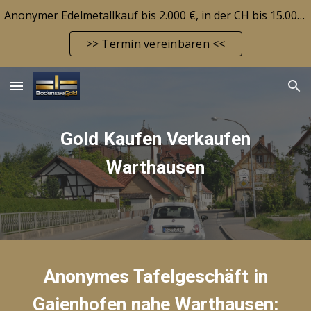
Anonymer Edelmetallkauf bis 2.000 €, in der CH bis 15.000 CHF! Edelmetallbarrendepot möglich! Aktuelle Marktlage siehe FAQ-Seite!
Skip to main content
Skip to navigation
>> Termin vereinbaren <<
Gold Kaufen Verkaufen
Warthause
n
Anonymes Tafelgeschäft in
Gaienhofen nahe
Warthausen
: